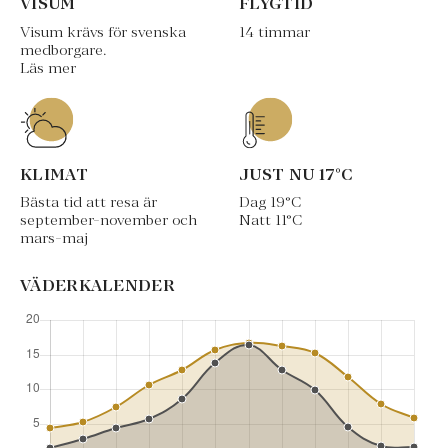
VISUM
FLYGTID
Visum krävs för svenska
14 timmar
medborgare.
Läs mer
KLIMAT
JUST NU
17
°C
Bästa tid att resa är
Dag
19
°C
september-november och
Natt
11
°C
mars-maj
VÄDERKALENDER