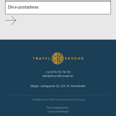
Skandinavien
Spanien
Turkiet
Österrike
+46 8 54 50 59 50
info@travelbeyond.se
Birger Jarlsgatan 22, 114 34 Stockholm
Travel Beyond © 2026 - Del av
Unlimited Travel Group
Personuppgiftspolicy
Cookie-inställningar