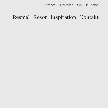
Om oss
Inför resan
Sök
In English
Resmål
Resor
Inspiration
Kontakt