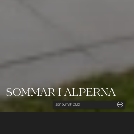
SOMMAR I ALPERNA
Noga utvalda insikter, unika tips och förmånliga
erbjudanden direkt i din inkorg. För dig som söker
det lilla extra.
Ditt namn
När sommaren anländer till Schweiz alper ersätts