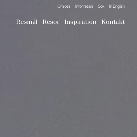
Om oss
Inför resan
Sök
In English
Resmål
Resor
Inspiration
Kontakt