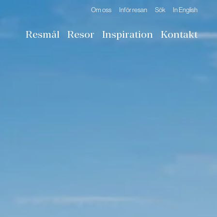
Om oss
Inför resan
Sök
In English
Resmål
Resor
Inspiration
Kontakt