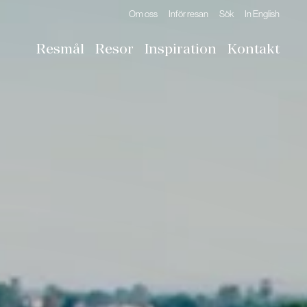
Om oss
Inför resan
Sök
In English
Resmål
Resor
Inspiration
Kontakt