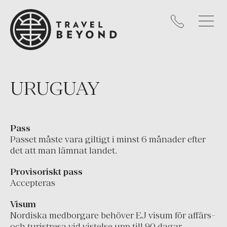
Mexiko
Nicaragua
Panama
Peru
Uruguay
URUGUAY
USA
KARIBIEN
Pass
Passet måste vara giltigt i minst 6 månader efter
Västindien
det att man lämnat landet.
EUROPA
Provisoriskt pass
Cypern
Accepteras
England
Visum
Frankrike
Nordiska medborgare behöver EJ visum för affärs-
och turistresa vid vistelse upp till 90 dagar.