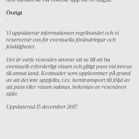
Grekland
Övrigt
Irland
-
Island
Vi uppdaterar informationen regelbundet och vi
Italien
reserverar oss för eventuella förändringar och
Montenegro
felaktigheter.
Nederländerna
Det är varje resenärs ansvar att se till att ha
Portugal
eventuellt erforderligt visum och giltigt pass vid inresa
till annat land. Kostnader som uppkommer på grund
Schweiz
av att det inte uppfyllts, t.ex. hemtransport till följd av
att pass eller visum saknas, bekostas av resenären
Skandinavien
själv.
Spanien
Uppdaterad 15 december 2017
Turkiet
Österrike