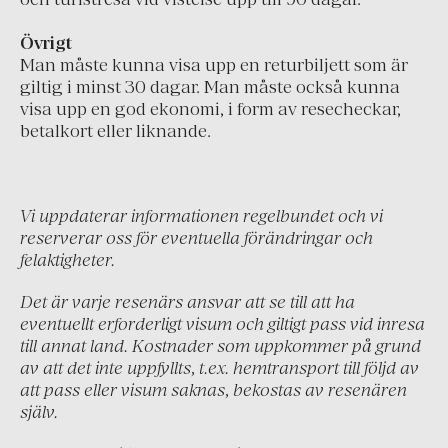
Italien
Montenegro
Övrigt
Man måste kunna visa upp en returbiljett som är
Nederländerna
giltig i minst 30 dagar. Man måste också kunna
Portugal
visa upp en god ekonomi, i form av resecheckar,
betalkort eller liknande.
Schweiz
Skandinavien
Spanien
Vi uppdaterar informationen regelbundet och vi
reserverar oss för eventuella förändringar och
Turkiet
felaktigheter.
Österrike
Det är varje resenärs ansvar att se till att ha
eventuellt erforderligt visum och giltigt pass vid inresa
till annat land. Kostnader som uppkommer på grund
av att det inte uppfyllts, t.ex. hemtransport till följd av
att pass eller visum saknas, bekostas av resenären
själv.