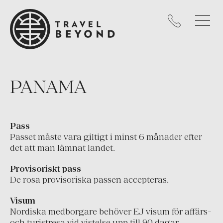
Peru
Uruguay
USA
KARIBIEN
PANAMA
Västindien
EUROPA
Cypern
Pass
Passet måste vara giltigt i minst 6 månader efter
England
det att man lämnat landet.
Frankrike
Provisoriskt pass
Grekland
De rosa provisoriska passen accepteras.
Irland
Visum
Island
Nordiska medborgare behöver EJ visum för affärs-
och turistresa vid vistelse upp till 90 dagar.