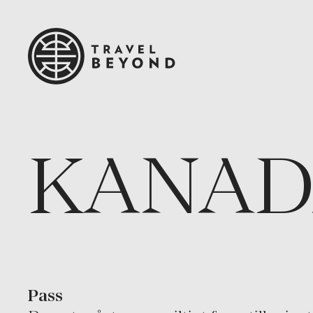
KANAD
Pass