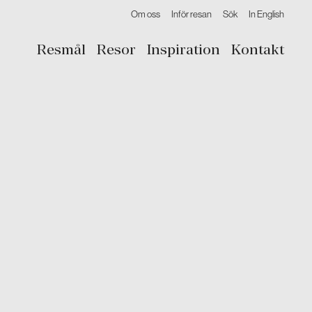
Om oss
Inför resan
Sök
In English
Resmål
Resor
Inspiration
Kontakt