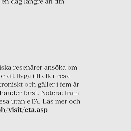
t en dag längre än din
iska resenärer ansöka om
att flyga till eller resa
oniskt och gäller i fem år
n händer först. Notera: fram
resa utan eTA. Läs mer och
h/visit/eta.asp