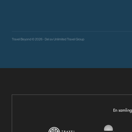
Travel Beyond © 2026 - Del av
Unlimited Travel Group
En samling