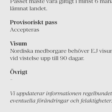
Passet måste vara giltigt i minst 6 mån
lämnat landet.
Provisoriskt pass
Accepteras
Visum
Nordiska medborgare behöver EJ visum 
vid vistelse upp till 90 dagar.
Övrigt
-
Vi uppdaterar informationen regelbundet 
eventuella förändringar och felaktigheter