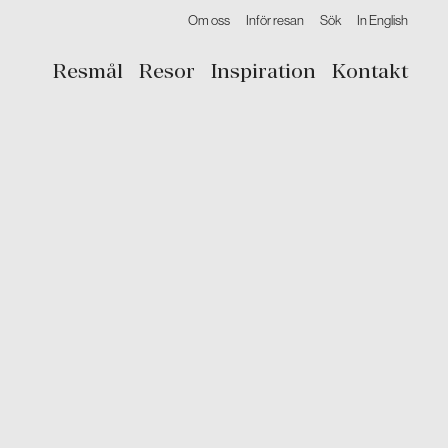
Om oss
Inför resan
Sök
In English
Resmål
Resor
Inspiration
Kontakt