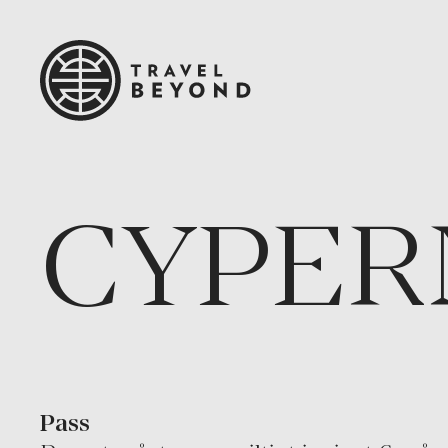
CYPER
Pass