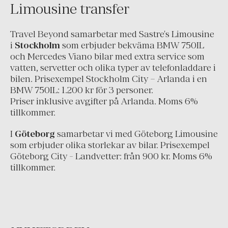
Limousine transfer
Grekland
Irland
Travel Beyond samarbetar med Sastre's Limousine
i
Stockholm
som erbjuder bekväma BMW 750IL
Island
och Mercedes Viano bilar med extra service som
Italien
vatten, servetter och olika typer av telefonladdare i
bilen. Prisexempel Stockholm City – Arlanda i en
Montenegro
BMW 750IL: 1.200 kr för 3 personer.
Nederländerna
Priser inklusive avgifter på Arlanda. Moms 6%
tillkommer.
Portugal
Schweiz
I
Göteborg
samarbetar vi med Göteborg Limousine
som erbjuder olika storlekar av bilar. Prisexempel
Skandinavien
Göteborg City - Landvetter: från 900 kr. Moms 6%
tillkommer.
Spanien
Turkiet
Österrike