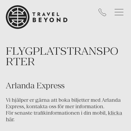
Kanada
Mexiko
Nicaragua
Panama
Peru
FLYGPLATSTRANSPO
Uruguay
RTER
USA
KARIBIEN
Arlanda Express
Västindien
Vi hjälper er gärna att boka biljetter med Arlanda
EUROPA
Express, kontakta oss för mer information.
Cypern
För senaste trafikinformationen i din mobil,
klicka
England
här
.
Frankrike