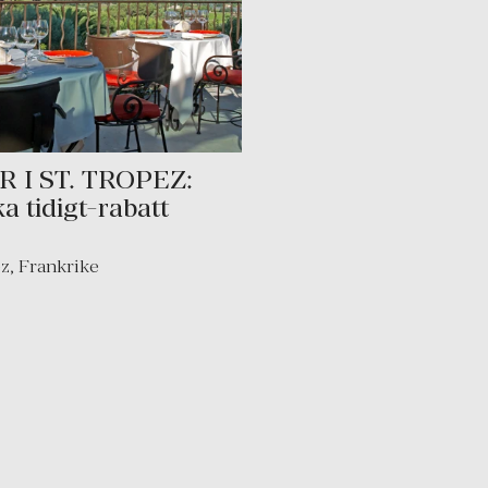
 I ST. TROPEZ:
 tidigt-rabatt
ez
,
Frankrike