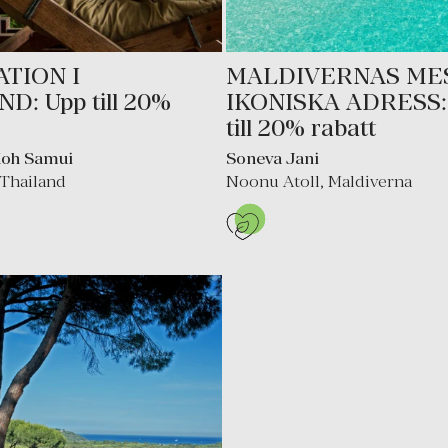
TION I
MALDIVERNAS ME
D: Upp till 20%
IKONISKA ADRESS:
till 20% rabatt
Koh Samui
Soneva Jani
Thailand
Noonu Atoll
,
Maldiverna