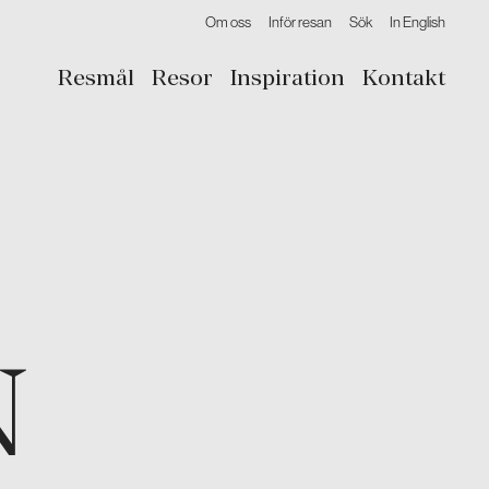
Om oss
Inför resan
Sök
In English
Resmål
Resor
Inspiration
Kontakt
N