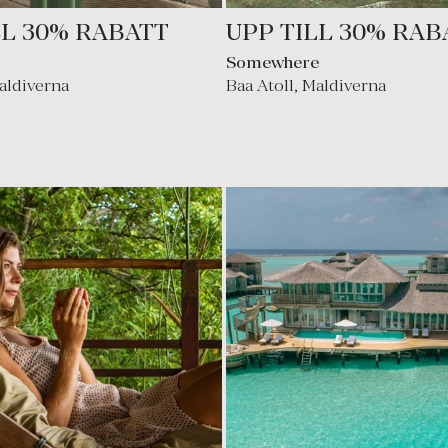
LL 30% RABATT
UPP TILL 30% RAB
Somewhere
aldiverna
Baa Atoll
,
Maldiverna